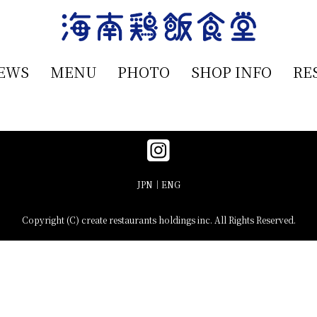
EWS
MENU
PHOTO
SHOP INFO
RE
JPN
ENG
Copyright (C) create restaurants holdings inc. All Rights Reserved.